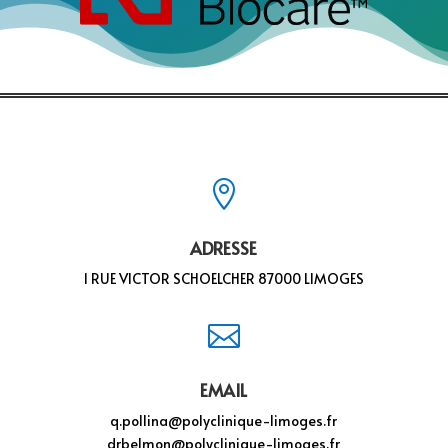

ADRESSE
1 RUE VICTOR SCHOELCHER 87000 LIMOGES

EMAIL
q.pollina@polyclinique-limoges.fr
drbelmon@polyclinique-limoges.fr